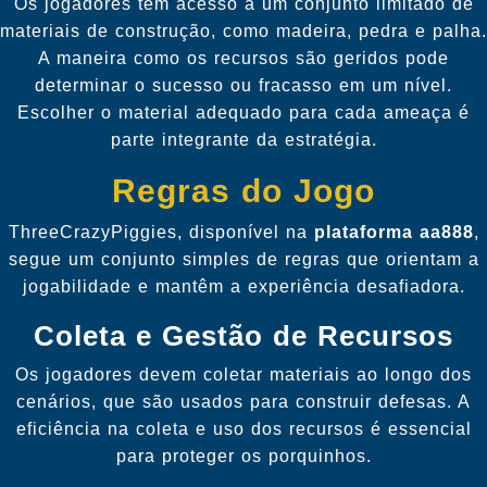
Os jogadores têm acesso a um conjunto limitado de
materiais de construção, como madeira, pedra e palha.
A maneira como os recursos são geridos pode
determinar o sucesso ou fracasso em um nível.
Escolher o material adequado para cada ameaça é
parte integrante da estratégia.
Regras do Jogo
ThreeCrazyPiggies, disponível na
plataforma aa888
,
segue um conjunto simples de regras que orientam a
jogabilidade e mantêm a experiência desafiadora.
Coleta e Gestão de Recursos
Os jogadores devem coletar materiais ao longo dos
cenários, que são usados para construir defesas. A
eficiência na coleta e uso dos recursos é essencial
para proteger os porquinhos.