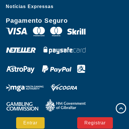
Notícias Expressas
Pagamento Seguro
Entrar
Registrar
Copyright © aa888 plataforma Cassino Reservado