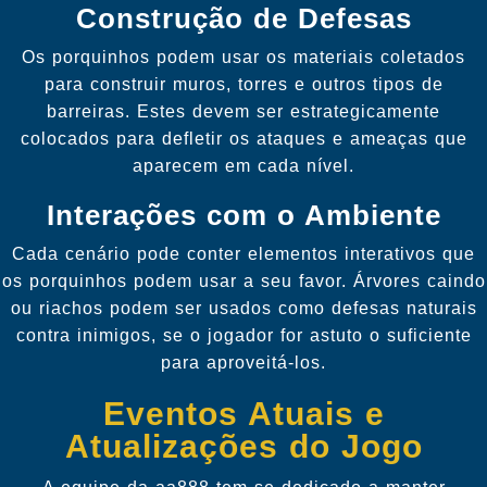
Construção de Defesas
Os porquinhos podem usar os materiais coletados
para construir muros, torres e outros tipos de
barreiras. Estes devem ser estrategicamente
colocados para defletir os ataques e ameaças que
aparecem em cada nível.
Interações com o Ambiente
Cada cenário pode conter elementos interativos que
os porquinhos podem usar a seu favor. Árvores caindo
ou riachos podem ser usados como defesas naturais
contra inimigos, se o jogador for astuto o suficiente
para aproveitá-los.
Eventos Atuais e
Atualizações do Jogo