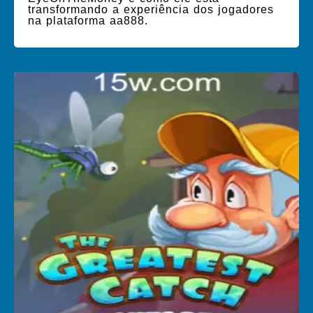
transformando a experiência dos jogadores
na plataforma aa888.