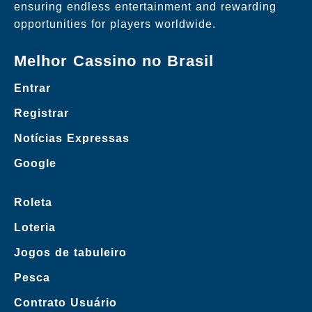
ensuring endless entertainment and rewarding
opportunities for players worldwide.
Melhor Cassino no Brasil
Entrar
Registrar
Notícias Expressas
Google
Roleta
Loteria
Jogos de tabuleiro
Pesca
Contrato Usuário