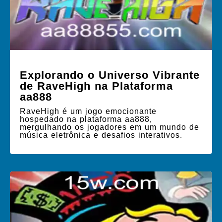
Explorando o Universo Vibrante
de RaveHigh na Plataforma
aa888
RaveHigh é um jogo emocionante
hospedado na plataforma aa888,
mergulhando os jogadores em um mundo de
música eletrônica e desafios interativos.