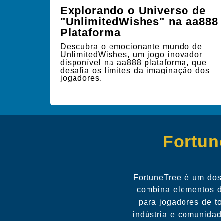
Explorando o Universo de
"UnlimitedWishes" na aa888
Plataforma
Descubra o emocionante mundo de
UnlimitedWishes, um jogo inovador
disponível na aa888 plataforma, que
desafia os limites da imaginação dos
jogadores.
Fortun
FortuneTree é um dos
combina elementos de
para jogadores de t
indústria e comunidad