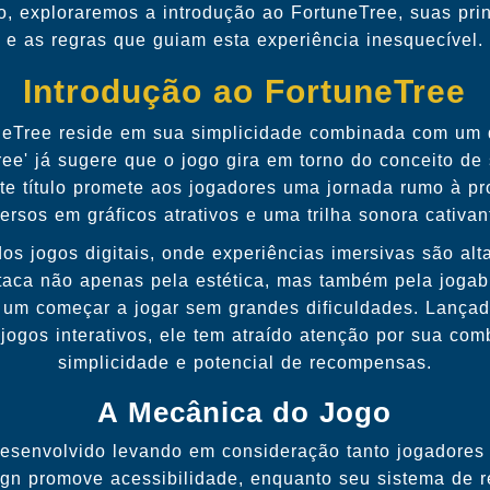
o, exploraremos a introdução ao FortuneTree, suas prin
e as regras que guiam esta experiência inesquecível.
Introdução ao FortuneTree
neTree reside em sua simplicidade combinada com um 
ee' já sugere que o jogo gira em torno do conceito de s
ste título promete aos jogadores uma jornada rumo à p
ersos em gráficos atrativos e uma trilha sonora cativan
dos jogos digitais, onde experiências imersivas são alt
taca não apenas pela estética, mas também pela jogabil
r um começar a jogar sem grandes dificuldades. Lança
jogos interativos, ele tem atraído atenção por sua co
simplicidade e potencial de recompensas.
A Mecânica do Jogo
desenvolvido levando em consideração tanto jogadores 
ign promove acessibilidade, enquanto seu sistema de 