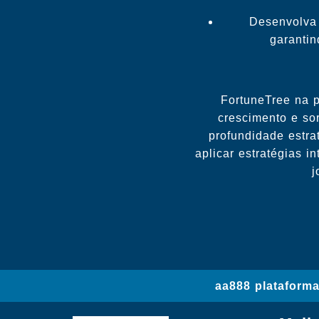
Desenvolva 
garantin
FortuneTree na 
crescimento e so
profundidade estra
aplicar estratégias 
j
aa888 plataform