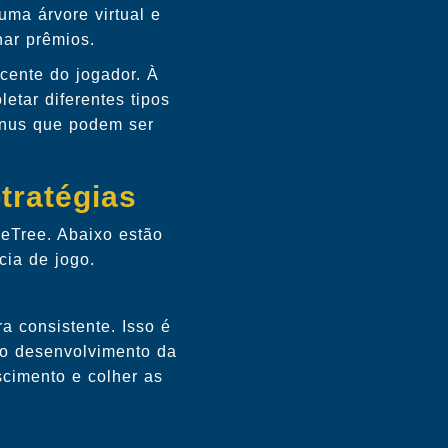
uma árvore virtual e
har prêmios.
scente do jogador. À
etar diferentes tipos
ônus que podem ser
tratégias
eTree. Abaixo estão
cia de jogo.
a consistente. Isso é
 o desenvolvimento da
scimento e colher as