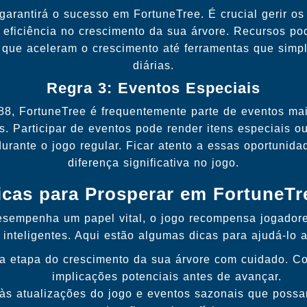
garantirá o sucesso em FortuneTree. É crucial gerir os
 eficiência no crescimento da sua árvore. Recursos po
ios que aceleram o crescimento até ferramentas que sim
diárias.
Regra 3: Eventos Especiais
88, FortuneTree é frequentemente parte de eventos ma
is. Participar de eventos pode render itens especiais 
durante o jogo regular. Ficar atento a essas oportunid
diferença significativa no jogo.
icas para Prosperar em FortuneTr
esempenha um papel vital, o jogo recompensa jogado
s inteligentes. Aqui estão algumas dicas para ajudá-lo a
a etapa do crescimento da sua árvore com cuidado. Co
implicações potenciais antes de avançar.
 às atualizações do jogo e eventos sazonais que possa