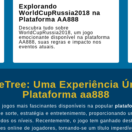
Explorando
WorldCupRussia2018 na
Plataforma AA888
Descubra tudo sobre
WorldCupRussia2018, um jogo
emocionante disponível na plataforma
AA888, suas regras e impacto nos
eventos atuais.
eTree: Uma Experiência Ú
Plataforma aa888
 jogos mais fascinantes disponíveis na popular
plataf
 sorte, estratégia e entretenimento, proporcionando 
odos os níveis. Recentemente, o jogo tem ganhado de
es online de jogadores, tornando-se um título imperdív