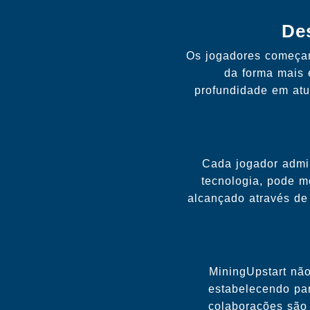
De
Os jogadores começam
da forma mais 
profundidade em atu
Cada jogador admin
tecnologia, pode m
alcançado através de
MiningUpstart não
estabelecendo par
colaborações são 