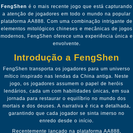
FengShen
é o mais recente jogo que está capturando
a atenção de jogadores em todo o mundo na popular
plataforma
AA888
. Com uma combinação intrigante de
elementos mitológicos chineses e mecânicas de jogos
modernos, FengShen oferece uma experiência única e
envolvente.
Introdução a FengShen
FengShen transporta os jogadores para um universo
mítico inspirado nas lendas da China antiga. Neste
jogo, os jogadores assumem o papel de heróis
lendários, cada um com habilidades únicas, em sua
jornada para restaurar o equilíbrio no mundo dos
mortais e dos deuses. A narrativa é rica e detalhada,
garantindo que cada jogador se sinta imerso no
enredo desde o início.
Recentemente lançado na plataforma AA888,