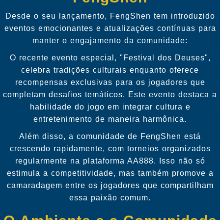
Desde o seu lançamento, FengShen tem introduzido
eventos emocionantes e atualizações contínuas para
manter o engajamento da comunidade:
O recente evento especial, "Festival dos Deuses",
celebra tradições culturais enquanto oferece
recompensas exclusivas para os jogadores que
completam desafios temáticos. Este evento destaca a
habilidade do jogo em integrar cultura e
entretenimento de maneira harmônica.
Além disso, a comunidade de FengShen está
crescendo rapidamente, com torneios organizados
regularmente na plataforma AA888. Isso não só
estimula a competitividade, mas também promove a
camaradagem entre os jogadores que compartilham
essa paixão comum.