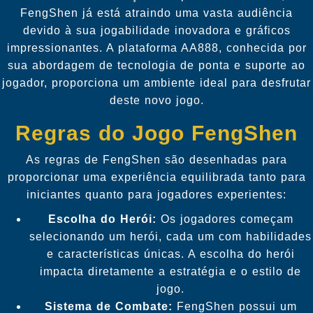
FengShen já está atraindo uma vasta audiência
devido à sua jogabilidade inovadora e gráficos
impressionantes. A plataforma AA888, conhecida por
sua abordagem de tecnologia de ponta e suporte ao
jogador, proporciona um ambiente ideal para desfrutar
deste novo jogo.
Regras do Jogo FengShen
As regras de FengShen são desenhadas para
proporcionar uma experiência equilibrada tanto para
iniciantes quanto para jogadores experientes:
Escolha do Herói:
Os jogadores começam
selecionando um herói, cada um com habilidades
e características únicas. A escolha do herói
impacta diretamente a estratégia e o estilo de
jogo.
Sistema de Combate:
FengShen possui um