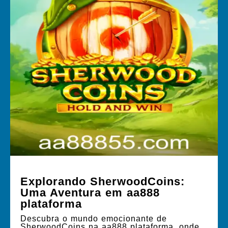
Explorando SherwoodCoins:
Uma Aventura em aa888
plataforma
Descubra o mundo emocionante de
SherwoodCoins na aa888 plataforma, onde