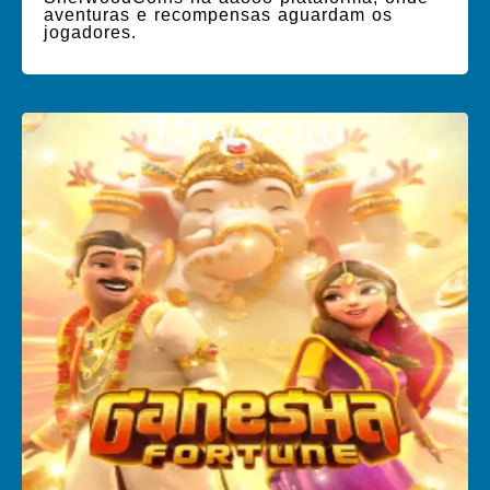
aventuras e recompensas aguardam os
jogadores.