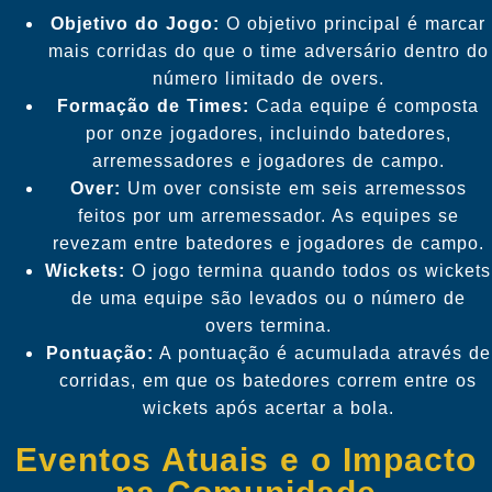
Objetivo do Jogo:
O objetivo principal é marcar
mais corridas do que o time adversário dentro do
número limitado de overs.
Formação de Times:
Cada equipe é composta
por onze jogadores, incluindo batedores,
arremessadores e jogadores de campo.
Over:
Um over consiste em seis arremessos
feitos por um arremessador. As equipes se
revezam entre batedores e jogadores de campo.
Wickets:
O jogo termina quando todos os wickets
de uma equipe são levados ou o número de
overs termina.
Pontuação:
A pontuação é acumulada através de
corridas, em que os batedores correm entre os
wickets após acertar a bola.
Eventos Atuais e o Impacto