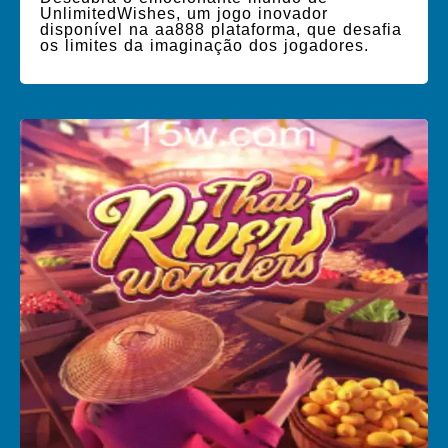
UnlimitedWishes, um jogo inovador
disponível na aa888 plataforma, que desafia
os limites da imaginação dos jogadores.