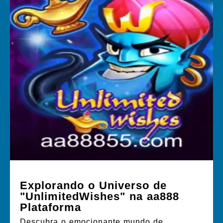
Explorando o Universo de
"UnlimitedWishes" na aa888
Plataforma
Descubra o emocionante mundo de