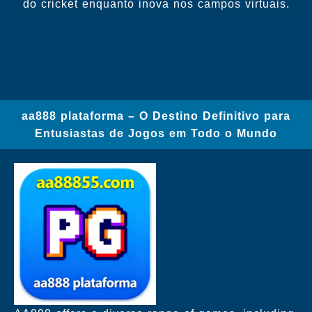
do cricket enquanto inova nos campos virtuais.
aa888 plataforma – O Destino Definitivo para
Entusiastas de Jogos em Todo o Mundo