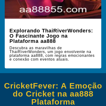
Explorando ThaiRiverWonders:
O Fascinante Jogo na
Plataforma aa888
Descubra as maravilhas de
ThaiRiverWonders, um jogo envolvente na
plataforma aa888, com regras emocionantes
e conexão com eventos atuais.
CricketFever: A Emoção
do Cricket na aa888
Plataforma