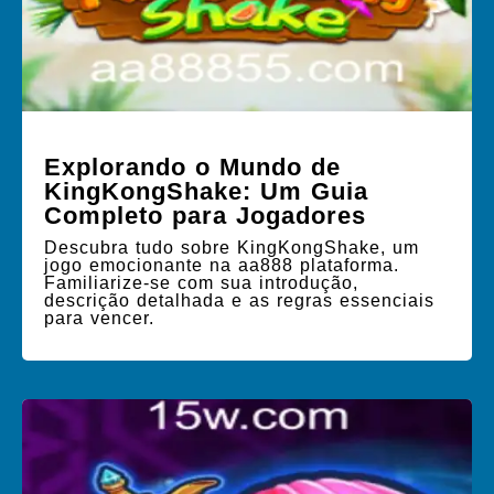
Explorando o Mundo de
KingKongShake: Um Guia
Completo para Jogadores
Descubra tudo sobre KingKongShake, um
jogo emocionante na aa888 plataforma.
Familiarize-se com sua introdução,
descrição detalhada e as regras essenciais
para vencer.