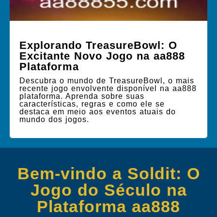
Explorando TreasureBowl: O
Excitante Novo Jogo na aa888
Plataforma
Descubra o mundo de TreasureBowl, o mais
recente jogo envolvente disponível na aa888
plataforma. Aprenda sobre suas
características, regras e como ele se
destaca em meio aos eventos atuais do
mundo dos jogos.
Bem-vindo a Soldit: O
Jogo do Século na
Plataforma aa888