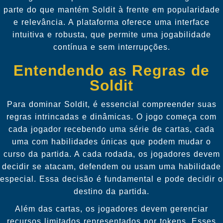
parte do que mantém Soldit à frente em popularidade
e relevância. A plataforma oferece uma interface
intuitiva e robusta, que permite uma jogabilidade
contínua e sem interrupções.
Entendendo as Regras de
Soldit
Para dominar Soldit, é essencial compreender suas
regras intrincadas e dinâmicas. O jogo começa com
cada jogador recebendo uma série de cartas, cada
uma com habilidades únicas que podem mudar o
curso da partida. A cada rodada, os jogadores devem
decidir se atacam, defendem ou usam uma habilidade
especial. Essa decisão é fundamental e pode decidir o
destino da partida.
Além das cartas, os jogadores devem gerenciar
recursos limitados representados por tokens. Esses