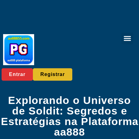
Jogos de tab
Contrato Usu
Notícias E
Entrar
Registrar
Explorando o Universo
de Soldit: Segredos e
Estratégias na Plataforma
aa888