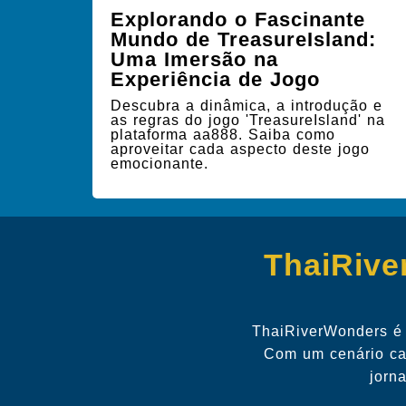
Explorando o Fascinante
Mundo de TreasureIsland:
Uma Imersão na
Experiência de Jogo
Descubra a dinâmica, a introdução e
as regras do jogo 'TreasureIsland' na
plataforma aa888. Saiba como
aproveitar cada aspecto deste jogo
emocionante.
ThaiRive
ThaiRiverWonders é 
Com um cenário cat
jorn