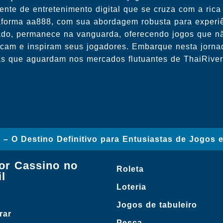
nte de entretenimento digital que se cruza com a rica 
aforma aa888, com sua abordagem robusta para experi
cado, permanece na vanguarda, oferecendo jogos que n
am e inspiram seus jogadores. Embarque nesta jorna
as que aguardam nos mercados flutuantes de ThaiRive
a – O Destino Definitivo para Entusiastas de Jogos
or Cassino no
Roleta
l
Loteria
Jogos de tabuleiro
rar
Pesca