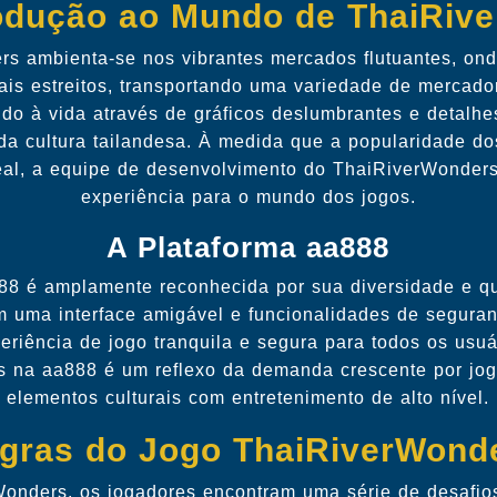
odução ao Mundo de ThaiRiv
s ambienta-se nos vibrantes mercados flutuantes, ond
is estreitos, transportando uma variedade de mercador
ido à vida através de gráficos deslumbrantes e detalh
da cultura tailandesa. À medida que a popularidade do
eal, a equipe de desenvolvimento do ThaiRiverWonders 
experiência para o mundo dos jogos.
A Plataforma aa888
88 é amplamente reconhecida por sua diversidade e q
m uma interface amigável e funcionalidades de seguran
riência de jogo tranquila e segura para todos os usuá
 na aa888 é um reflexo da demanda crescente por j
elementos culturais com entretenimento de alto nível.
gras do Jogo ThaiRiverWond
onders, os jogadores encontram uma série de desafi