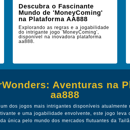
Descubra o Fascinante
Mundo de 'MoneyComing'
na Plataforma AA888
Explorando as regras e a jogabilidade
do intrigante jogo 'MoneyComing',
disponível na inovadora plataforma
aa888.
rWonders: Aventuras na P
aa888
um dos jogos mais intrigantes disponíveis atualmente 
ivante e uma jogabilidade envolvente, este jogo leva
ada única pelo mundo dos mercados flutuantes da Tailâ