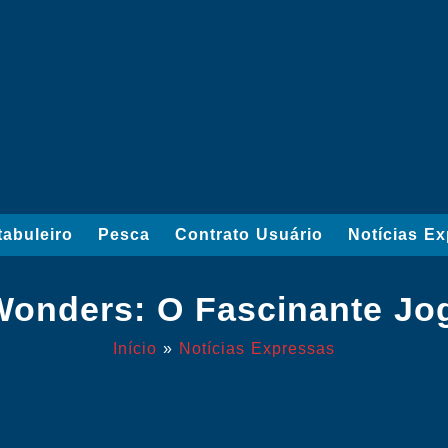
tabuleiro
Pesca
Contrato Usuário
Notícias E
Wonders: O Fascinante Jog
Início
»
Notícias Expressas