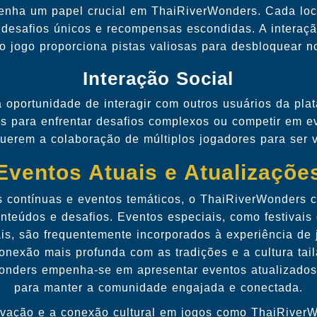
nha um papel crucial em ThaiRiverWonders. Cada loca
 desafios únicos e recompensas escondidas. A interaç
o jogo proporciona pistas valiosas para desbloquear n
Interação Social
 oportunidade de interagir com outros usuários da pla
s para enfrentar desafios complexos ou competir em e
uerem a colaboração de múltiplos jogadores para ser 
Eventos Atuais e Atualizaçõe
 contínuas e eventos temáticos, o ThaiRiverWonders co
teúdos e desafios. Eventos especiais, como festivais 
s, são frequentemente incorporados à experiência de 
nexão mais profunda com as tradições e a cultura tai
onders empenha-se em apresentar eventos atualizado
para manter a comunidade engajada e conectada.
inovação e a conexão cultural em jogos como ThaiRiver