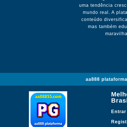
uma tendência cresce
mundo real. A plat
conteúdo diversifi
mas também educ
maravilh
aa888 plataform
Melh
Brasi
Entrar
Regist