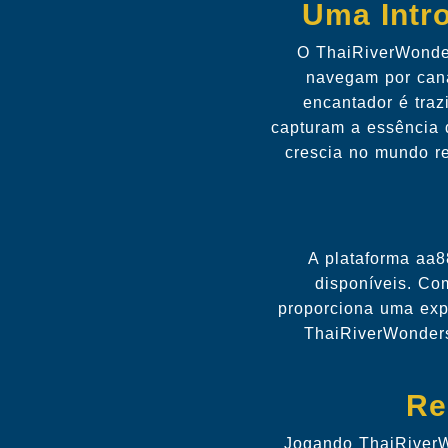
Uma Intr
O ThaiRiverWonder
navegam por cana
encantador é traz
capturam a essência 
crescia no mundo r
A plataforma aa8
disponíveis. Co
proporciona uma expe
ThaiRiverWonders
Re
Jogando ThaiRiverW