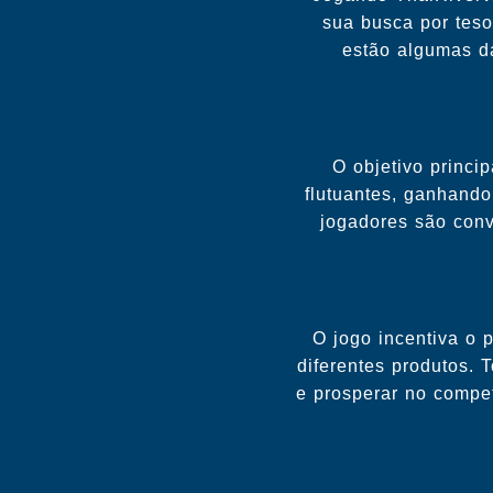
sua busca por tes
estão algumas d
O objetivo princi
flutuantes, ganhand
jogadores são conv
O jogo incentiva o 
diferentes produtos. 
e prosperar no compe