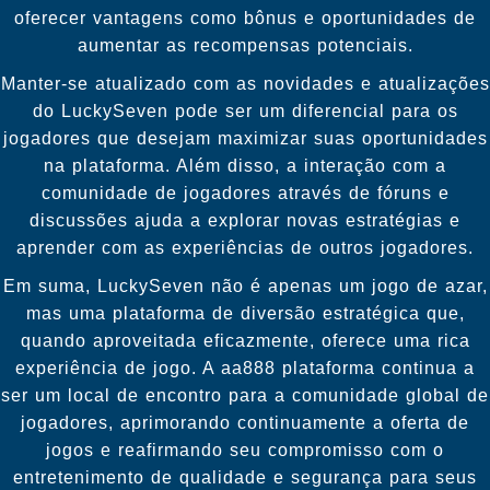
oferecer vantagens como bônus e oportunidades de
aumentar as recompensas potenciais.
Manter-se atualizado com as novidades e atualizações
do LuckySeven pode ser um diferencial para os
jogadores que desejam maximizar suas oportunidades
na plataforma. Além disso, a interação com a
comunidade de jogadores através de fóruns e
discussões ajuda a explorar novas estratégias e
aprender com as experiências de outros jogadores.
Em suma, LuckySeven não é apenas um jogo de azar,
mas uma plataforma de diversão estratégica que,
quando aproveitada eficazmente, oferece uma rica
experiência de jogo. A aa888 plataforma continua a
ser um local de encontro para a comunidade global de
jogadores, aprimorando continuamente a oferta de
jogos e reafirmando seu compromisso com o
entretenimento de qualidade e segurança para seus