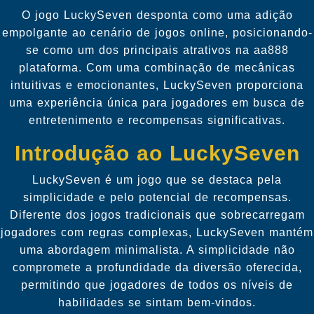
O jogo LuckySeven desponta como uma adição
empolgante ao cenário de jogos online, posicionando-
se como um dos principais atrativos na aa888
plataforma. Com uma combinação de mecânicas
intuitivas e emocionantes, LuckySeven proporciona
uma experiência única para jogadores em busca de
entretenimento e recompensas significativas.
Introdução ao LuckySeven
LuckySeven é um jogo que se destaca pela
simplicidade e pelo potencial de recompensas.
Diferente dos jogos tradicionais que sobrecarregam
jogadores com regras complexas, LuckySeven mantém
uma abordagem minimalista. A simplicidade não
compromete a profundidade da diversão oferecida,
permitindo que jogadores de todos os níveis de
habilidades se sintam bem-vindos.