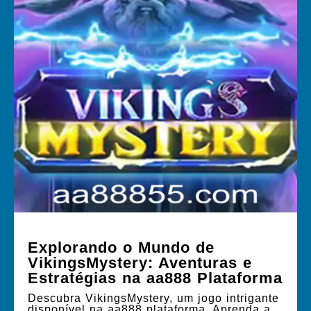
Explorando o Mundo de
VikingsMystery: Aventuras e
Estratégias na aa888 Plataforma
Descubra VikingsMystery, um jogo intrigante
disponível na aa888 plataforma. Aprenda a