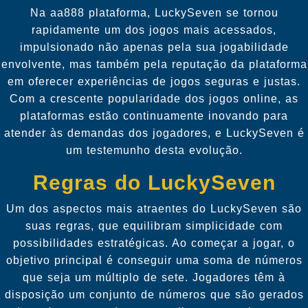
Na aa888 plataforma, LuckySeven se tornou
rapidamente um dos jogos mais acessados,
impulsionado não apenas pela sua jogabilidade
envolvente, mas também pela reputação da plataforma
em oferecer experiências de jogos seguras e justas.
Com a crescente popularidade dos jogos online, as
plataformas estão continuamente inovando para
atender às demandas dos jogadores, e LuckySeven é
um testemunho desta evolução.
Regras do LuckySeven
Um dos aspectos mais atraentes do LuckySeven são
suas regras, que equilibram simplicidade com
possibilidades estratégicas. Ao começar a jogar, o
objetivo principal é conseguir uma soma de números
que seja um múltiplo de sete. Jogadores têm à
disposição um conjunto de números que são gerados