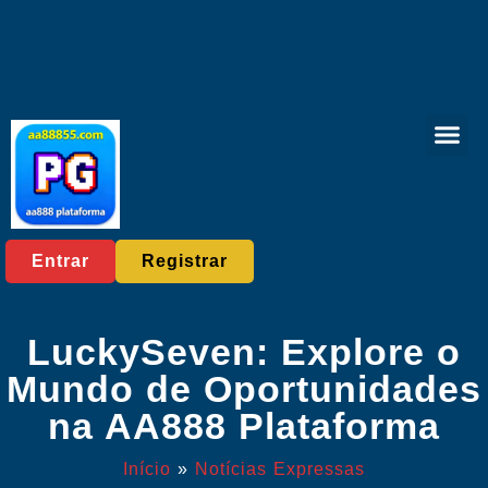
Jogos de tab
Contrato Usu
Notícias E
Entrar
Registrar
LuckySeven: Explore o
Mundo de Oportunidades
na AA888 Plataforma
Início
»
Notícias Expressas