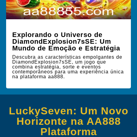
Explorando o Universo de
DiamondExplosion7sSE: Um
Mundo de Emoção e Estratégia
Descubra as características empolgantes de
DiamondExplosion7sSE, um jogo que
combina estratégia, sorte e eventos
contemporâneos para uma experiência única
na plataforma aa888.
LuckySeven: Um Novo
Horizonte na AA888
Plataforma