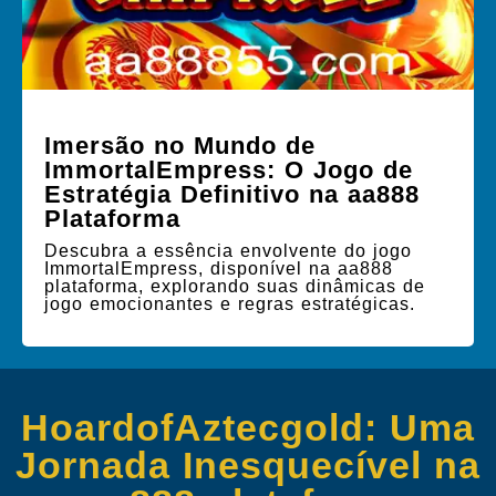
Imersão no Mundo de
ImmortalEmpress: O Jogo de
Estratégia Definitivo na aa888
Plataforma
Descubra a essência envolvente do jogo
ImmortalEmpress, disponível na aa888
plataforma, explorando suas dinâmicas de
jogo emocionantes e regras estratégicas.
HoardofAztecgold: Uma
Jornada Inesquecível na