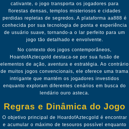
cativante, o jogo transporta os jogadores para
florestas densas, templos misteriosos e cidades
perdidas repletas de segredos. A plataforma aa888 é
conhecida por sua tecnologia de ponta e experiência
de usuário suave, tornando-a o lar perfeito para um
jogo tão detalhado e envolvente.
No contexto dos jogos contemporâneos,
HoardofAztecgold destaca-se por sua fusão de
elementos de ação, aventura e estratégia. Ao contrário
de muitos jogos convencionais, ele oferece uma trama
intrigante que mantém os jogadores investidos
enquanto exploram diferentes cenários em busca do
lendário ouro asteca.
Regras e Dinâmica do Jogo
O objetivo principal de HoardofAztecgold é encontrar
e acumular o máximo de tesouros possível enquanto