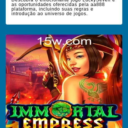
as oportunidades oferecidas pela aa888
plataforma, incluindo suas regras e
introdução ao universo de jogos.