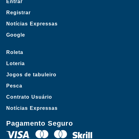
Entrar
Registrar
Notícias Expressas
Google
Roleta
Loteria
Jogos de tabuleiro
Pesca
Contrato Usuário
Notícias Expressas
Pagamento Seguro