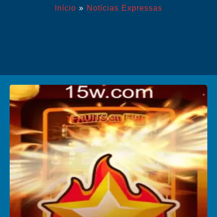
Início
»
Notícias Expressas