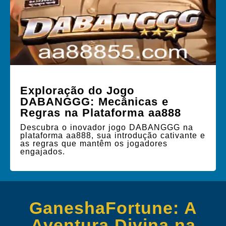
Exploração do Jogo
DABANGGG: Mecânicas e
Regras na Plataforma aa888
Descubra o inovador jogo DABANGGG na
plataforma aa888, sua introdução cativante e
as regras que mantêm os jogadores
engajados.
GaneshaFortune: A
Aventura Divina na