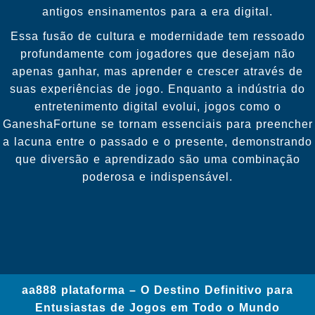
antigos ensinamentos para a era digital.
Essa fusão de cultura e modernidade tem ressoado
profundamente com jogadores que desejam não
apenas ganhar, mas aprender e crescer através de
suas experiências de jogo. Enquanto a indústria do
entretenimento digital evolui, jogos como o
GaneshaFortune se tornam essenciais para preencher
a lacuna entre o passado e o presente, demonstrando
que diversão e aprendizado são uma combinação
poderosa e indispensável.
aa888 plataforma – O Destino Definitivo para
Entusiastas de Jogos em Todo o Mundo