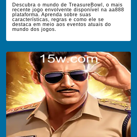
Descubra o mundo de TreasureBowl, o mais
recente jogo envolvente disponível na aa888
plataforma. Aprenda sobre suas
características, regras e como ele se
destaca em meio aos eventos atuais do
mundo dos jogos.